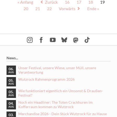
« Anfang
Zurück
16
17
18
19
20
21
22
Vorwärts
Ende »
News...
Unser Festival, unsere Wiese, unser Müll, unsere
06.
Verantwortung
AUG
Wutzrock Rahmenprogramm 2026
05.
AUG
Wie funktioniert eigentlich ein Umsonst & Draußen-
05.
Festival?
AUG
Noch ein Headliner: The Toten Crackhuren im
04.
Kofferraum kommen zu Wutzrock
AUG
Merchandise 2026 - Dein Stück Wutzrock für zu Hause
03.