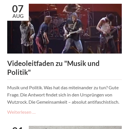
|
07
Highlights
AUG
Videoleitfaden zu "Musik und
Politik"
Musik und Politik. Was hat das miteinander zu tun? Gute
Frage. Die Antwort findet sich in den Ursprüngen von
Wutzrock. Die Gemeinsamkeit – absolut antifaschistisch.
Videoleitfaden
Weiterlesen …
zu
"Musik