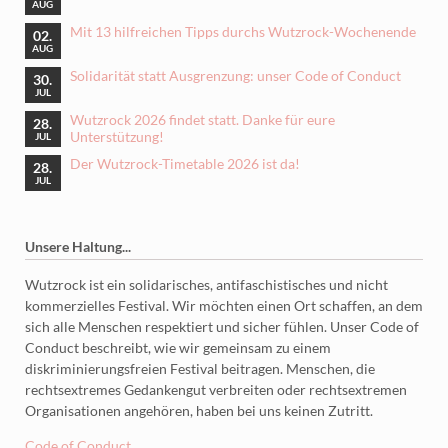
AUG
Mit 13 hilfreichen Tipps durchs Wutzrock-Wochenende
02.
AUG
Solidarität statt Ausgrenzung: unser Code of Conduct
30.
JUL
Wutzrock 2026 findet statt. Danke für eure
28.
Unterstützung!
JUL
Der Wutzrock-Timetable 2026 ist da!
28.
JUL
Unsere Haltung...
Wutzrock ist ein solidarisches, antifaschistisches und nicht
kommerzielles Festival. Wir möchten einen Ort schaffen, an dem
sich alle Menschen respektiert und sicher fühlen. Unser Code of
Conduct beschreibt, wie wir gemeinsam zu einem
diskriminierungsfreien Festival beitragen. Menschen, die
rechtsextremes Gedankengut verbreiten oder rechtsextremen
Organisationen angehören, haben bei uns keinen Zutritt.
Code of Conduct