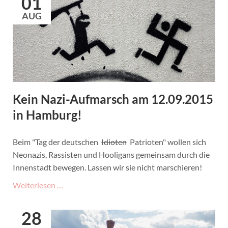
01
und
AUG
Politik"
Kein Nazi-Aufmarsch am 12.09.2015
in Hamburg!
Beim "Tag der deutschen
Idioten
Patrioten" wollen sich
Neonazis, Rassisten und Hooligans gemeinsam durch die
Innenstadt bewegen. Lassen wir sie nicht marschieren!
Kein
Weiterlesen …
Nazi-
Aufmarsch
28
am