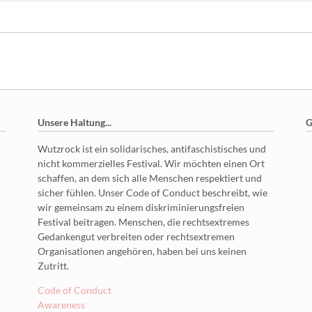
Unsere Haltung...
G
Wutzrock ist ein solidarisches, antifaschistisches und
nicht kommerzielles Festival. Wir möchten einen Ort
schaffen, an dem sich alle Menschen respektiert und
sicher fühlen. Unser Code of Conduct beschreibt, wie
wir gemeinsam zu einem diskriminierungsfreien
Festival beitragen. Menschen, die rechtsextremes
Gedankengut verbreiten oder rechtsextremen
Organisationen angehören, haben bei uns keinen
Zutritt.
Code of Conduct
Awareness