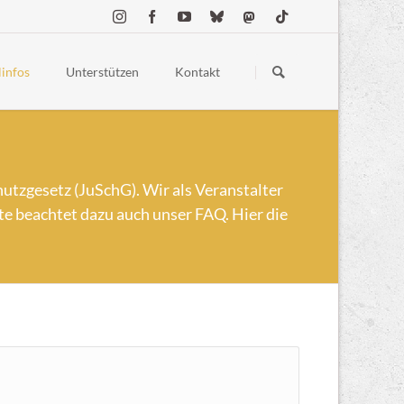
Navigation
überspringen
linfos
Unterstützen
Kontakt
estellte Fragen
Spenden
ess
Merchandise
 Conduct
Sponsoring & Partner:innen
hutzgesetz (JuSchG). Wir als Veranstalter
lgelände
tte beachtet dazu auch unser FAQ. Hier die