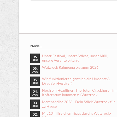
News...
Unser Festival, unsere Wiese, unser Müll,
06.
unsere Verantwortung
AUG
Wutzrock Rahmenprogramm 2026
05.
AUG
Wie funktioniert eigentlich ein Umsonst &
05.
Draußen-Festival?
AUG
Noch ein Headliner: The Toten Crackhuren im
04.
Kofferraum kommen zu Wutzrock
AUG
Merchandise 2026 - Dein Stück Wutzrock für
03.
zu Hause
AUG
Mit 13 hilfreichen Tipps durchs Wutzrock-
02.