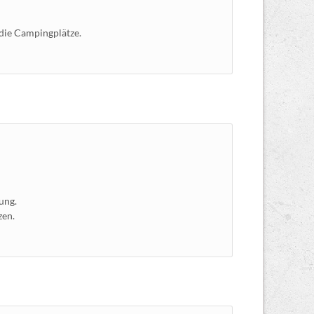
 die Campingplätze.
ung.
zen.