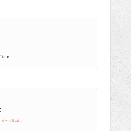
ltern.
z
tz-aktiv.de
.