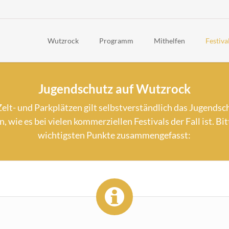
Wutzrock
Programm
Mithelfen
Festiva
News
Timetable 2026
Häufig g
Jugendschutz auf Wutzrock
Über uns
Line-Up 2026
Awaren
Rückblick
Rahmenprogramm 2026
Code of
lt- und Parkplätzen gilt selbstverständlich das Jugendsc
Geschichte
Kinderfest
Festiva
 wie es bei vielen kommerziellen Festivals der Fall ist. Bi
wichtigsten Punkte zusammengefasst:
Politisch
Anreise