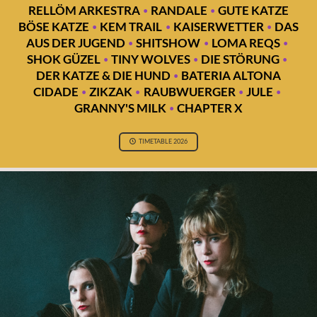
·
·
RELLÖM ARKESTRA
RANDALE
GUTE KATZE
·
·
·
BÖSE KATZE
KEM TRAIL
KAISERWETTER
DAS
·
·
·
AUS DER JUGEND
SHITSHOW
LOMA REQS
·
·
·
SHOK GÜZEL
TINY WOLVES
DIE STÖRUNG
·
DER KATZE & DIE HUND
BATERIA ALTONA
·
·
·
·
CIDADE
ZIKZAK
RAUBWUERGER
JULE
·
GRANNY'S MILK
CHAPTER X
TIMETABLE 2026