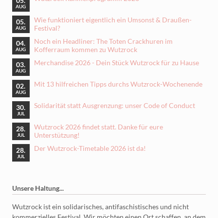
05.
AUG
Wie funktioniert eigentlich ein Umsonst & Draußen-
05.
Festival?
AUG
Noch ein Headliner: The Toten Crackhuren im
04.
Kofferraum kommen zu Wutzrock
AUG
Merchandise 2026 - Dein Stück Wutzrock für zu Hause
03.
AUG
Mit 13 hilfreichen Tipps durchs Wutzrock-Wochenende
02.
AUG
Solidarität statt Ausgrenzung: unser Code of Conduct
30.
JUL
Wutzrock 2026 findet statt. Danke für eure
28.
Unterstützung!
JUL
Der Wutzrock-Timetable 2026 ist da!
28.
JUL
Unsere Haltung...
Wutzrock ist ein solidarisches, antifaschistisches und nicht
kommerzielles Festival. Wir möchten einen Ort schaffen, an dem