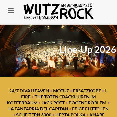
Line-Up 2026
·
·
·
24/7 DIVA HEAVEN
MOTUZ
ERSATZKOPF
I-
·
FIRE
THE TOTEN CRACKHUREN IM
·
·
·
KOFFERRAUM
JACK POTT
POGENDROBLEM
·
LA FANFARRIA DEL CAPITÁN
FEIGE FLITTCHEN
·
·
·
SCHEITERN 3000
HEPTA POLKA
KNARF