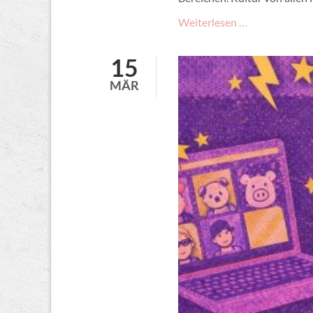
Wutzrock-
Weiterlesen …
Helfendentre
am
15
09.
MÄR
Mai