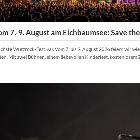
m 7.-9. August am Eichbaumsee: Save the
ächste Wutzrock-Festival. Vom 7. bis 9. August 2026 feiern wir 
n. Mit zwei Bühnen, einem liebevollen Kinderfest, kostenlosem Z