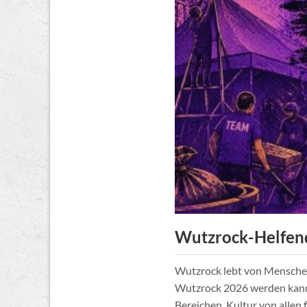
sind
da!
Wutzrock-Helfend
Wutzrock lebt von Menschen,
Wutzrock 2026 werden kanns
Bereichen. Kultur von allen fü