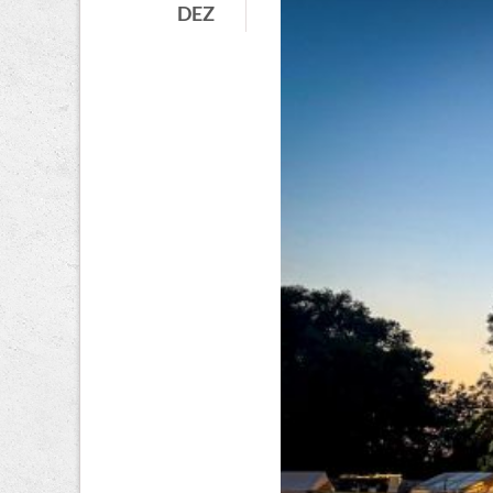
DEZ
Konzert
im
Café
Flop