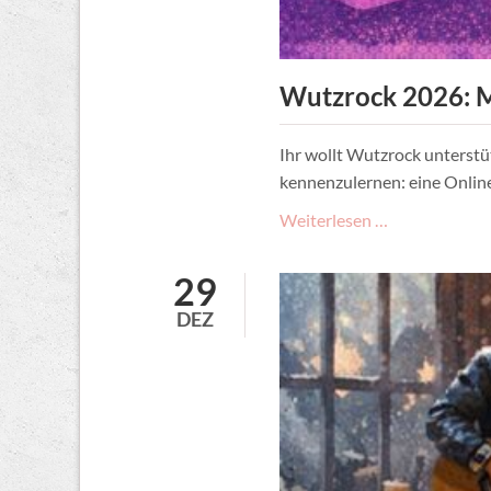
Wutzrock 2026: M
Ihr wollt Wutzrock unterstü
kennenzulernen: eine Onlin
Wutzrock
Weiterlesen …
2026:
Mithelfen!
29
Online-
DEZ
Infoveranstal
Stammtisch
&
Termine