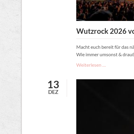
Wutzrock 2026 vo
Macht euch bereit für das n
Wie immer umsonst & drauße
Wutzrock
Weiterlesen …
2026
vom
13
7.-9.
DEZ
August
am
Eichbaumsee:
Save
the
Date!