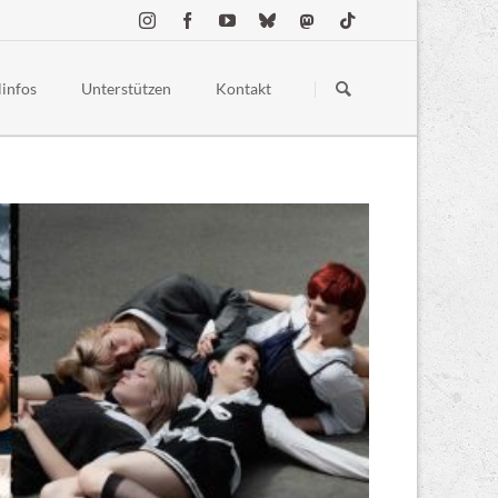
Navigation
überspringen
linfos
Unterstützen
Kontakt
estellte Fragen
Spenden
ess
Merchandise
 Conduct
Sponsoring & Partner:innen
lgelände
chutz