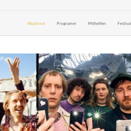
Wutzrock
Programm
Mithelfen
Festiva
Timetable 2026
Häufig g
Über uns
Line-Up 2026
Awaren
Rückblick
Rahmenprogramm 2026
Code of
Geschichte
Kinderfest
Festiva
Politisch
Anreise
Jugends