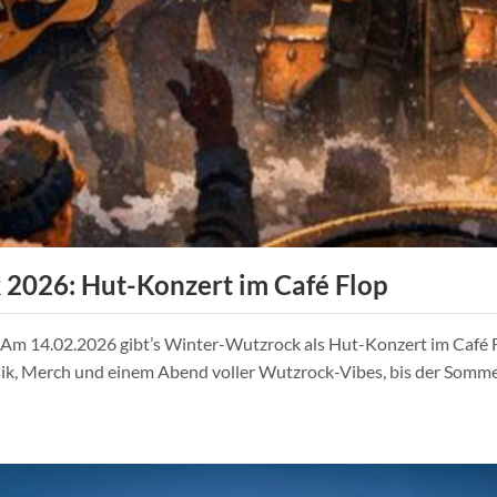
2026: Hut-Konzert im Café Flop
 Am 14.02.2026 gibt’s Winter-Wutzrock als Hut-Konzert im Café F
k, Merch und einem Abend voller Wutzrock-Vibes, bis der Sommer