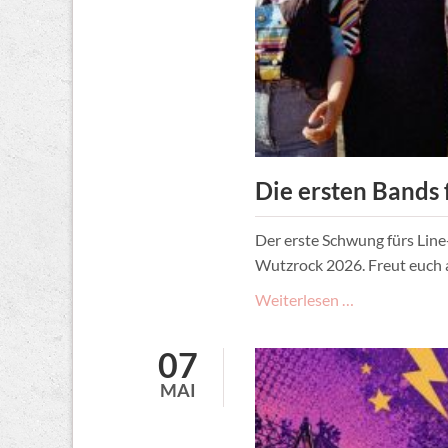
Die ersten Bands 
Der erste Schwung fürs Line
Wutzrock 2026. Freut euch 
Die
Weiterlesen …
ersten
Bands
07
für
MAI
Wutzrock
2026