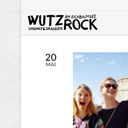
HEN
20
MAI