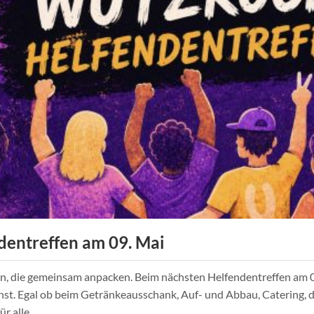
entreffen am 09. Mai
 die gemeinsam anpacken. Beim nächsten Helfendentreffen am 09. 
t. Egal ob beim Getränkeausschank, Auf- und Abbau, Catering, d
r alle.