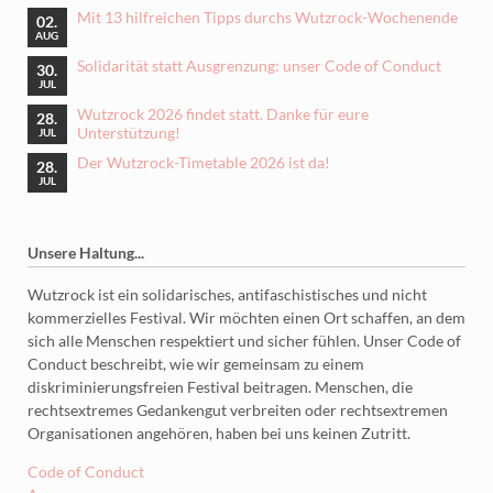
Mit 13 hilfreichen Tipps durchs Wutzrock-Wochenende
02.
AUG
Solidarität statt Ausgrenzung: unser Code of Conduct
30.
JUL
Wutzrock 2026 findet statt. Danke für eure
28.
Unterstützung!
JUL
Der Wutzrock-Timetable 2026 ist da!
28.
JUL
Unsere Haltung...
Wutzrock ist ein solidarisches, antifaschistisches und nicht
kommerzielles Festival. Wir möchten einen Ort schaffen, an dem
sich alle Menschen respektiert und sicher fühlen. Unser Code of
Conduct beschreibt, wie wir gemeinsam zu einem
diskriminierungsfreien Festival beitragen. Menschen, die
rechtsextremes Gedankengut verbreiten oder rechtsextremen
Organisationen angehören, haben bei uns keinen Zutritt.
Code of Conduct