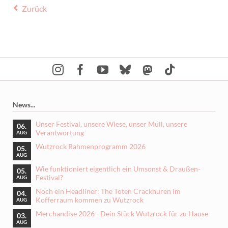
Zurück
News...
Unser Festival, unsere Wiese, unser Müll, unsere
06.
Verantwortung
AUG
Wutzrock Rahmenprogramm 2026
05.
AUG
Wie funktioniert eigentlich ein Umsonst & Draußen-
05.
Festival?
AUG
Noch ein Headliner: The Toten Crackhuren im
04.
Kofferraum kommen zu Wutzrock
AUG
Merchandise 2026 - Dein Stück Wutzrock für zu Hause
03.
AUG