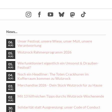
News...
Unser Festival, unsere Wiese, unser Müll, unsere
06.
Verantwortung
AUG
Wutzrock Rahmenprogramm 2026
05.
AUG
Wie funktioniert eigentlich ein Umsonst & Draußen-
05.
Festival?
AUG
Noch ein Headliner: The Toten Crackhuren im
04.
Kofferraum kommen zu Wutzrock
AUG
Merchandise 2026 - Dein Stück Wutzrock für zu Hause
03.
AUG
Mit 13 hilfreichen Tipps durchs Wutzrock-Wochenende
02.
AUG
Solidarität statt Ausgrenzung: unser Code of Conduct
30.
JUL