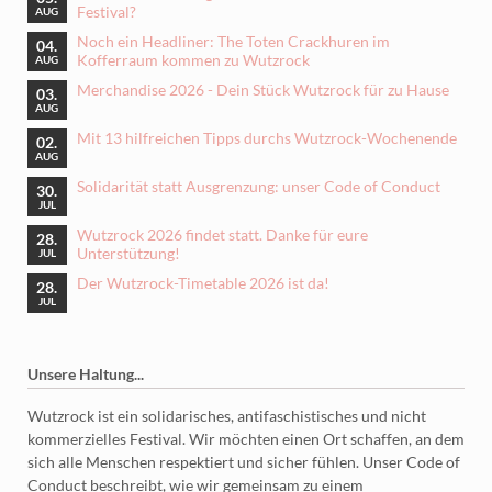
Festival?
AUG
Noch ein Headliner: The Toten Crackhuren im
04.
Kofferraum kommen zu Wutzrock
AUG
Merchandise 2026 - Dein Stück Wutzrock für zu Hause
03.
AUG
Mit 13 hilfreichen Tipps durchs Wutzrock-Wochenende
02.
AUG
Solidarität statt Ausgrenzung: unser Code of Conduct
30.
JUL
Wutzrock 2026 findet statt. Danke für eure
28.
Unterstützung!
JUL
Der Wutzrock-Timetable 2026 ist da!
28.
JUL
Unsere Haltung...
Wutzrock ist ein solidarisches, antifaschistisches und nicht
kommerzielles Festival. Wir möchten einen Ort schaffen, an dem
sich alle Menschen respektiert und sicher fühlen. Unser Code of
Conduct beschreibt, wie wir gemeinsam zu einem